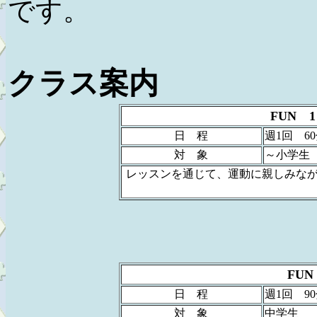
です。
クラス案内
FUN 
日 程
週1回 6
対 象
～小学生
レッスンを通じて、運動に親しみな
FU
日 程
週1回 9
対 象
中学生