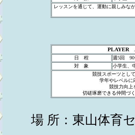
レッスンを通じて、運動に親しみな
PLAYER
日 程
週5回 90
対 象
小学生、
競技スポーツとし
学年やレベルに
競技力向上
切磋琢磨できる仲間づ
場 所：東山体育